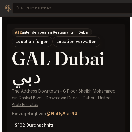
#12
unter den besten Restaurants in Dubai
Location folgen
Location verwalten
GAL Dubai
دبي
The Address Downtown - G Floor Sheikh Mohammed
bin Rashid Blvd - Downtown Dubai - Dubai - United
Arab Emirates
Hinzugefügt von
@FluffyStar64
$102 Durchschnitt