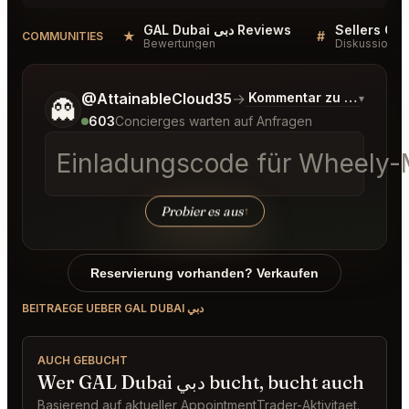
GAL Dubai دبي Reviews
★
#
COMMUNITIES
Bewertungen
Diskussion
Sag mir noch etwas genauer, was du möchtest.
@AttainableCloud35
→
Kommentar zu den neue
▾
👻
603
Concierges warten auf Anfragen
Einladungscode für Wheely-M
Probier es aus
↑
Reservierung vorhanden? Verkaufen
BEITRAEGE UEBER GAL DUBAI دبي
AUCH GEBUCHT
Wer GAL Dubai دبي bucht, bucht auch
Basierend auf aktueller AppointmentTrader-Aktivitaet.