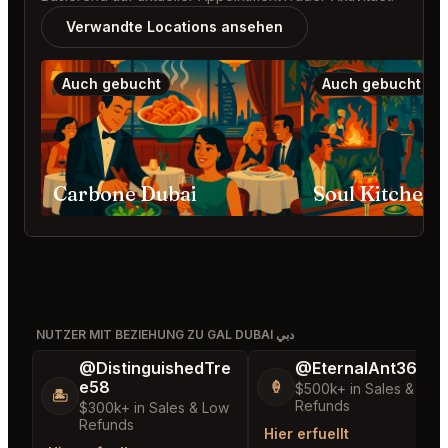
Verwandte Locations ansehen
Auch gebucht
Auch gebucht
Carbone Dubai
Soul Kitchen 
NUTZER MIT BEZIEHUNG ZU GAL DUBAI دبي
@DistinguishedTre
@EternalAnt36
e58
🍦
$500k+ in Sales & Low
🏝️
Refunds
$300k+ in Sales & Low
Refunds
Hier erfuellt