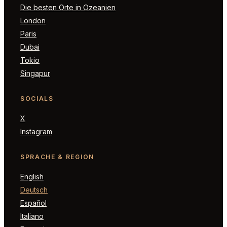
Die besten Orte in Ozeanien
London
Paris
Dubai
Tokio
Singapur
SOCIALS
X
Instagram
SPRACHE & REGION
English
Deutsch
Español
Italiano