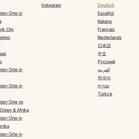
Instagram
Deutsch
ten Orte in
Español
a
Italiano
rk City
Français
geles
Nederlands
日本語
gas
中文
o
Русский
ten Orte in
العربية
한국어
ten Orte in
עברית
Türkçe
ten Orte im
Osten & Afrika
ten Orte in
rika
ten Orte in