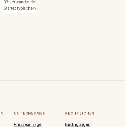
33 verwandte Kettenanfragen erfuellt
571 verwandte Kettenan
Startet typischerweise in 1 hour
Startet typischerweise 
ON
UNTERNEHMEN
RECHTLICHES
Presseanfrage
Bedingungen