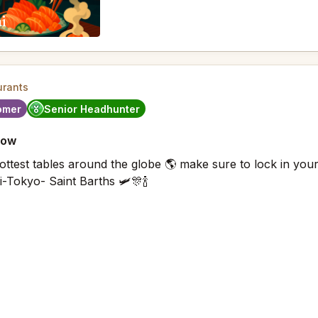
i
urants
omer
Senior Headhunter
now
hottest tables around the globe 🌎 make sure to lock in your 
-Tokyo- Saint Barths 🛩️🎊🍾