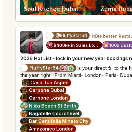
Soul Kitchen Dubai
Zuma Duba
@FluffyStar64
🦩
in
Die besten Resta
$400k+ in Sales Low Refunds
100x Cust
2026 Hot List - lock in your new year bookings 
FluffyStar64
🦩
is your direct 🔌 to the 
the year right! From Miami- London- Paris- Dubai
Casa Tua Aspen
Carbone Dubai
Carbone London
Nikki Beach St Barth
Bagatelle Courchevel
Bar Centifolia Minato City
Amazonico London