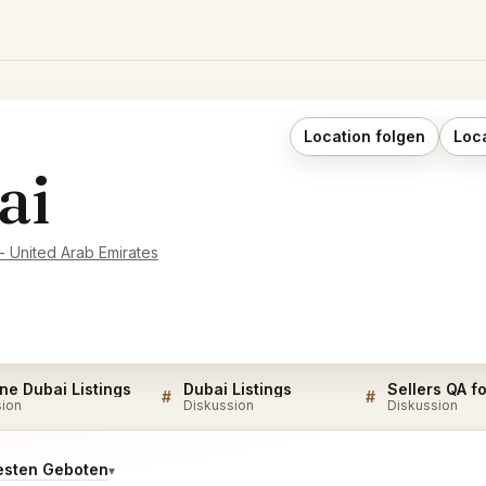
Location folgen
Loc
ai
- United Arab Emirates
ne Dubai Listings
Dubai Listings
Sellers QA f
#
#
sion
Diskussion
Diskussion
esten Geboten
▾