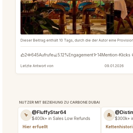
Dieser Beitrag enthält 10 Tags, durch die der Autor eine Provis
2
645
Aufrufe
5.12%
Engagement
14
Mention-Klicks
Letzte Antwort von
@DistinguishedTree58
09.01.2026
NUTZER MIT BEZIEHUNG ZU CARBONE DUBAI
@FluffyStar64
@Disti
🦩
🏝️
$400k+ in Sales Low Refunds
$300k+ i
Hier erfuellt
Kettenhistor