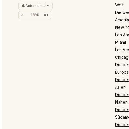
Welt
Automatisch
Die bes
A-
100%
A+
Amerik
New Yo
Los An
Miami
Las Ve
Chicag
Die bes
Europa
Die bes
Asien
Die bes
Nahen 
Die bes
Südame
Die bes