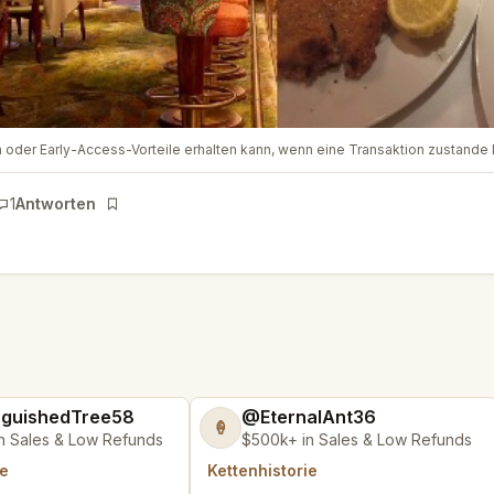
ion oder Early-Access-Vorteile erhalten kann, wenn eine Transaktion zustand
1
Antworten
Lesezeichen
nguishedTree58
@EternalAnt36
🍦
n Sales & Low Refunds
$500k+ in Sales & Low Refunds
ie
Kettenhistorie