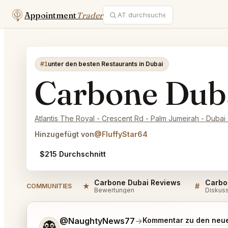
Appointment
Trader
#1
unter den besten Restaurants in Dubai
Carbone Dub
Atlantis The Royal - Crescent Rd - Palm Jumeirah - Dubai 
Hinzugefügt von
@FluffyStar64
$215 Durchschnitt
Carbone Dubai Reviews
Carbo
★
#
COMMUNITIES
Bewertungen
Diskus
Sag mir noch etwas genauer, was du möchtest.
@NaughtyNews77
→
Kommentar zu den neu
👻