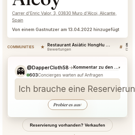
Carrer d'Enric Valor, 3, 03830 Muro d'Alcoi, Alicante,
Spain
Von einem Gastnutzer am 13.04.2022 hinzugefügt
Restaurant Asiàtic HongHu Muro del Alcoy Reviews
★
#
COMMUNITIES
Bewertungen
Disk
Sag mir noch etwas genauer, was du möchtest.
@DapperCloth58
→
Kommentar zu den neuesten
▾
👻
603
Concierges warten auf Anfragen
Ich brauche eine Reservierun
Probier es aus
↑
Reservierung vorhanden? Verkaufen