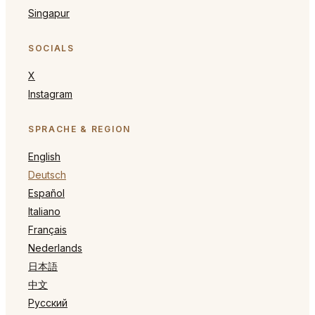
Singapur
SOCIALS
X
Instagram
SPRACHE & REGION
English
Deutsch
Español
Italiano
Français
Nederlands
日本語
中文
Русский