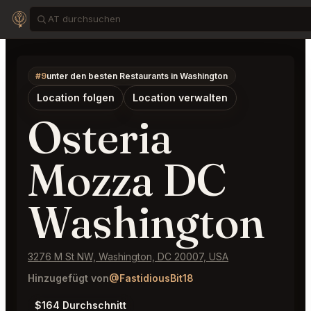
#9
unter den besten Restaurants in Washington
Location folgen
Location verwalten
Osteria
Mozza DC
Washington
3276 M St NW, Washington, DC 20007, USA
Hinzugefügt von
@FastidiousBit18
$164 Durchschnitt