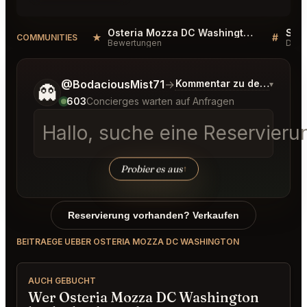
Osteria Mozza DC Washington Reviews
★
#
COMMUNITIES
Bewertungen
Disk
Sag mir noch etwas genauer, was du möchtest.
@BodaciousMist71
→
Kommentar zu den neuest
▾
👻
603
Concierges warten auf Anfragen
Hallo, suche eine Reservier
Probier es aus
↑
Reservierung vorhanden? Verkaufen
BEITRAEGE UEBER OSTERIA MOZZA DC WASHINGTON
AUCH GEBUCHT
Wer Osteria Mozza DC Washington