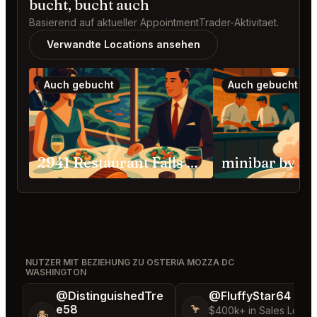
bucht, bucht auch
Basierend auf aktueller AppointmentTrader-Aktivitaet.
Verwandte Locations ansehen
Auch gebucht
Auch gebucht
2941 Restaurant Falls Church
NUTZER MIT BEZIEHUNG ZU OSTERIA MOZZA DC
WASHINGTON
@DistinguishedTre
@FluffyStar64
e58
🦩
$400k+ in Sales Low
🏝️