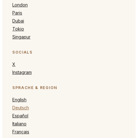
London
Paris
Dubai
Tokio
Singapur
SOCIALS
X
Instagram
SPRACHE & REGION
English
Deutsch
Español
Italiano
Français