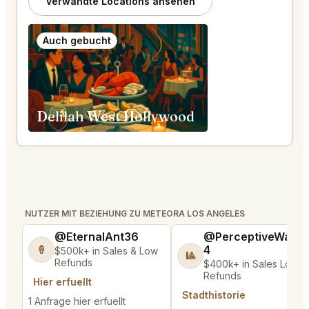
Verwandte Locations ansehen
Auch gebucht
Delilah West Hollywood
NUTZER MIT BEZIEHUNG ZU METEORA LOS ANGELES
@EternalAnt36
@PerceptiveWash
4
🍦
$500k+ in Sales & Low
🎱
Refunds
$400k+ in Sales Low
Refunds
Hier erfuellt
Stadthistorie
1 Anfrage hier erfuellt