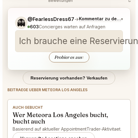
Bewertungen
Disk
Sag mir noch etwas genauer, was du möchtest.
@FearlessDress67
→
Kommentar zu den neuest
▾
👻
603
Concierges warten auf Anfragen
Ich brauche eine Reservieru
Probier es aus
↑
Reservierung vorhanden? Verkaufen
BEITRAEGE UEBER METEORA LOS ANGELES
AUCH GEBUCHT
Wer Meteora Los Angeles bucht,
bucht auch
Basierend auf aktueller AppointmentTrader-Aktivitaet.