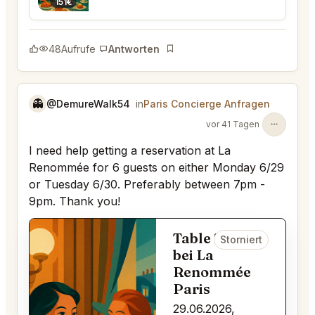
151€
48
Aufrufe
Antworten
Lesezeichen
👻
@DemureWalk54
in
Paris Concierge Anfragen
vor 41 Tagen
I need help getting a reservation at La
Renommée for 6 guests on either Monday 6/29
or Tuesday 6/30. Preferably between 7pm -
9pm. Thank you!
Table for 6
Storniert
bei La
Renommée
Paris
29.06.2026,