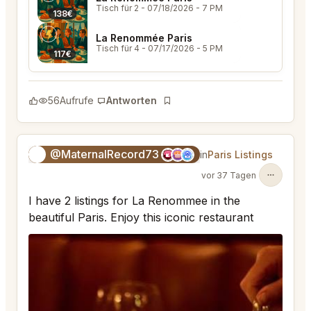
Tisch für 2
- 07/18/2026 - 7 PM
138€
La Renommée Paris
Tisch für 4
- 07/17/2026 - 5 PM
117€
56
Aufrufe
Antworten
Lesezeichen
@MaternalRecord73
😎
in
Paris Listings
vor 37 Tagen
I have 2 listings for La Renommee in the
beautiful Paris. Enjoy this iconic restaurant