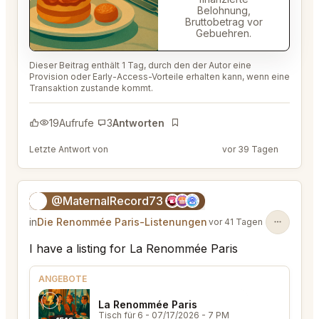
Belohnung,
Bruttobetrag vor
Gebuehren.
Dieser Beitrag enthält 1 Tag, durch den der Autor eine
Provision oder Early-Access-Vorteile erhalten kann, wenn eine
Transaktion zustande kommt.
19
Aufrufe
3
Antworten
Lesezeichen
Letzte Antwort von
@PerceptiveWash44
vor 39 Tagen
@MaternalRecord73
😎
in
Die Renommée Paris-Listenungen
vor 41 Tagen
I have a listing for La Renommée Paris
ANGEBOTE
La Renommée Paris
Tisch für 6
- 07/17/2026 - 7 PM