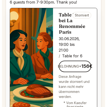
6 guests from 7-9:30pm. Thank you!
Table for 6
Storniert
bei La
Renommée
Paris
30.06.2026,
19:00 bis
21:00
Table for 6
156€
BELOHNUNG*
Diese Anfrage
wurde storniert und
kann nicht mehr
übernommen
werden.
* Vom Kaeufer
finanzierte