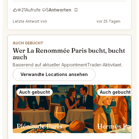
21
Aufrufe
5
Antworten
Lesezeichen
Letzte Antwort von
@MaternalRecord73
vor 25 Tagen
AUCH GEBUCHT
Wer La Renommée Paris bucht, bucht
auch
Basierend auf aktueller AppointmentTrader-Aktivitaet.
Verwandte Locations ansehen
Auch gebucht
Auch gebucht
Plénitude Paris
Hermès Paris