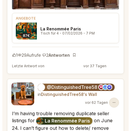
ANGEBOTE
La Renommée Paris
Tisch für 4
- 07/02/2026 - 7 PM
87€
1
29
Aufrufe
2
Antworten
Lesezeichen
Letzte Antwort von
@ColorfulRod45
vor 37 Tagen
@DistinguishedTree58
🏝️
in
DistinguishedTree58's Wall
vor 62 Tagen
I’m having trouble removing duplicate seller
listings for
on June
La Renommée Paris
24. I can’t figure out how to delete/ remove