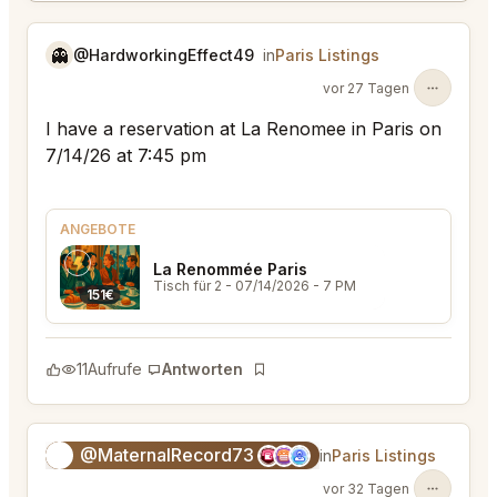
👻
@HardworkingEffect49
in
Paris Listings
vor 27 Tagen
I have a reservation at La Renomee in Paris on
7/14/26 at 7:45 pm
ANGEBOTE
La Renommée Paris
Tisch für 2
- 07/14/2026 - 7 PM
151€
11
Aufrufe
Antworten
Lesezeichen
@MaternalRecord73
😎
in
Paris Listings
vor 32 Tagen