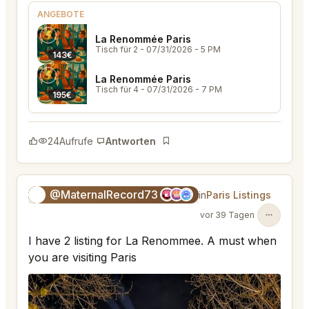
ANGEBOTE
La Renommée Paris
Tisch für 2
- 07/31/2026 - 5 PM
143€
La Renommée Paris
Tisch für 4
- 07/31/2026 - 7 PM
195€
24
Aufrufe
Antworten
Lesezeichen
@MaternalRecord73
😎
in
Paris Listings
vor 39 Tagen
I have 2 listing for La Renommee. A must when
you are visiting Paris