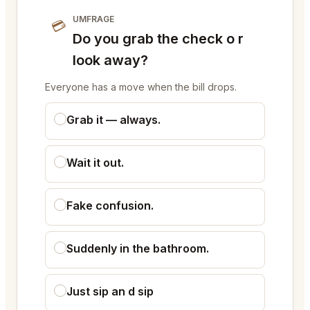
UMFRAGE
💳
Do you grab the check o r
look away?
Everyone has a move when the bill drops.
Grab it — always.
Wait it out.
Fake confusion.
Suddenly in the bathroom.
Just sip an d sip