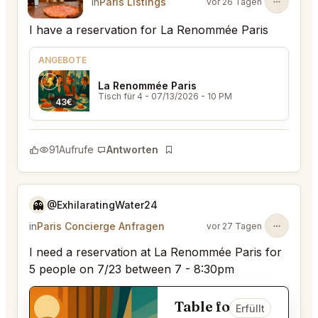
in
Paris Listings
vor 26 Tagen
I have a reservation for La Renommée Paris
ANGEBOTE
La Renommée Paris
Tisch für 4
- 07/13/2026 - 10 PM
43€
91
Aufrufe
Antworten
Lesezeichen
👻
@ExhilaratingWater24
in
Paris Concierge Anfragen
vor 27 Tagen
I need a reservation at La Renommée Paris for
5 people on 7/23 between 7 - 8:30pm
Table for 5
Erfüllt