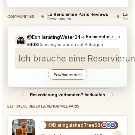
La Renommée Paris Reviews
La Re
★
#
COMMUNITIES
Bewertungen
Diskus
Sag mir noch etwas genauer, was du möchtest.
@ExhilaratingWater24
→
Kommentar zu den neu
▾
👻
603
Concierges warten auf Anfragen
Ich brauche eine Reservieru
Probier es aus
↑
Reservierung vorhanden? Verkaufen
BEITRAEGE UEBER LA RENOMMÉE PARIS
@DistinguishedTree58
🏝️