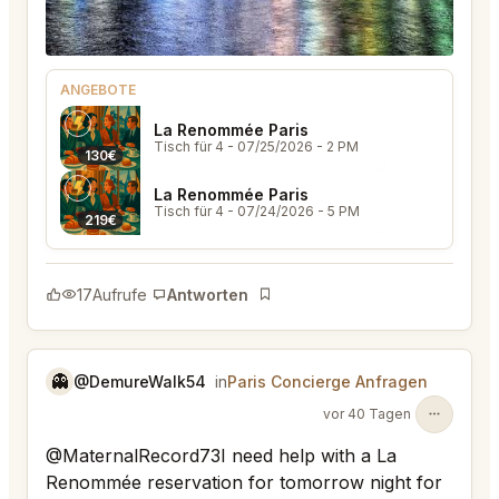
ANGEBOTE
La Renommée Paris
Tisch für 4
- 07/25/2026 - 2 PM
130€
La Renommée Paris
Tisch für 4
- 07/24/2026 - 5 PM
219€
17
Aufrufe
Antworten
Lesezeichen
👻
@DemureWalk54
in
Paris Concierge Anfragen
vor 40 Tagen
@MaternalRecord73I need help with a La
Renommée reservation for tomorrow night for