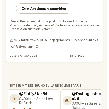
Zum Abstimmen anmelden
Dieser Beitrag enthält 8 Tags, durch die der Autor eine
Provision oder Early-Access-Vorteile erhalten kann, wenn eine
Transaktion zustande kommt.
521
Aufrufe
5.00%
Engagement
10
Mention-Klicks
1
Antworten
Lesezeichen
Letzte Antwort von
@ColorfulRod45
28.10.2025
NUTZER MIT BEZIEHUNG ZU LA RENOMMÉE PARIS
@FluffyStar64
@DistinguishedTre
e58
🦩
$400k+ in Sales Low
🏝️
Refunds
$300k+ in Sales & Low
Refunds