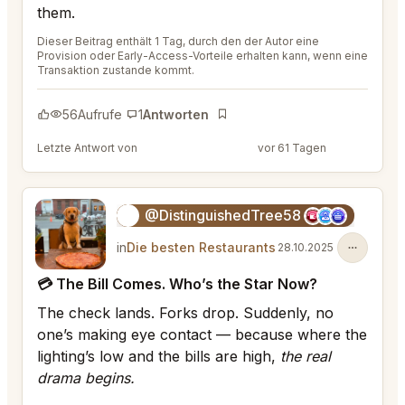
them.
Dieser Beitrag enthält 1 Tag, durch den der Autor eine
Provision oder Early-Access-Vorteile erhalten kann, wenn eine
Transaktion zustande kommt.
56
Aufrufe
1
Antworten
Lesezeichen
Letzte Antwort von
@ColorfulRod45
vor 61 Tagen
@DistinguishedTree58
🏝️
in
Die besten Restaurants
28.10.2025
💳 The Bill Comes. Who’s the Star Now?
The check lands. Forks drop. Suddenly, no
one’s making eye contact — because where the
lighting’s low and the bills are high,
the real
drama begins.