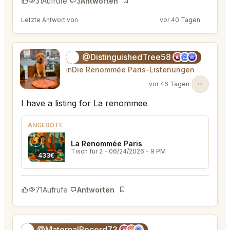
31
Aufrufe
3
Antworten
Lesezeichen
Letzte Antwort von
@MaternalRecord73
vor 40 Tagen
@DistinguishedTree58
🏝️
in
Die Renommée Paris-Listenungen
vor 46 Tagen
I have a listing for La renommee
ANGEBOTE
La Renommée Paris
Tisch für 2
- 06/24/2026 - 9 PM
433€
71
Aufrufe
Antworten
Lesezeichen
@MaternalRecord73
😎