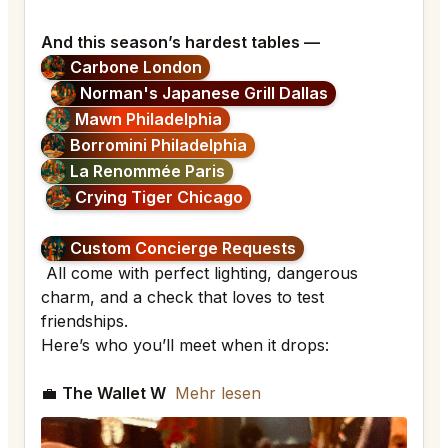
And this season’s hardest tables —
Carbone London
Norman's Japanese Grill Dallas
Mawn Philadelphia
Borromini Philadelphia
La Renommée Paris
Crying Tiger Chicago
Custom Concierge Requests
All come with perfect lighting, dangerous
charm, and a check that loves to test
friendships.
Here’s who you’ll meet when it drops:
💼
The Wallet W
Mehr lesen