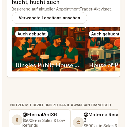
bucht, bucht auch
Basierend auf aktueller AppointmentTrader-Aktivitaet.
Verwandte Locations ansehen
Auch gebucht
Auch gebucht
Dingles Public House San Francisco
NUTZER MIT BEZIEHUNG ZU HAN IL KWAN SAN FRANCISCO
@EternalAnt36
@MaternalRecord
3
🍦
$500k+ in Sales & Low
😎
Refunds
$500k+ in Sales & Low