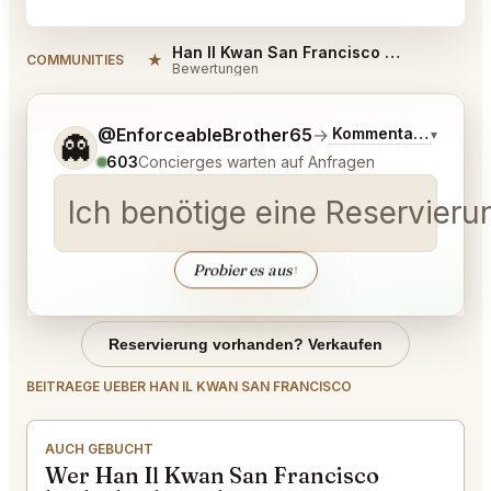
Han Il Kwan San Francisco Reviews
★
COMMUNITIES
Bewertungen
Sag mir noch etwas genauer, was du möchtest.
@EnforceableBrother65
→
Kommentar zu den 
▾
👻
603
Concierges warten auf Anfragen
Ich benötige eine Reservieru
Probier es aus
↑
Reservierung vorhanden? Verkaufen
BEITRAEGE UEBER HAN IL KWAN SAN FRANCISCO
AUCH GEBUCHT
Wer Han Il Kwan San Francisco