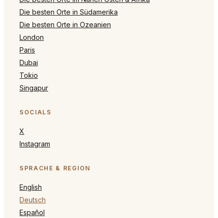
Die besten Orte in Südamerika
Die besten Orte in Ozeanien
London
Paris
Dubai
Tokio
Singapur
SOCIALS
X
Instagram
SPRACHE & REGION
English
Deutsch
Español