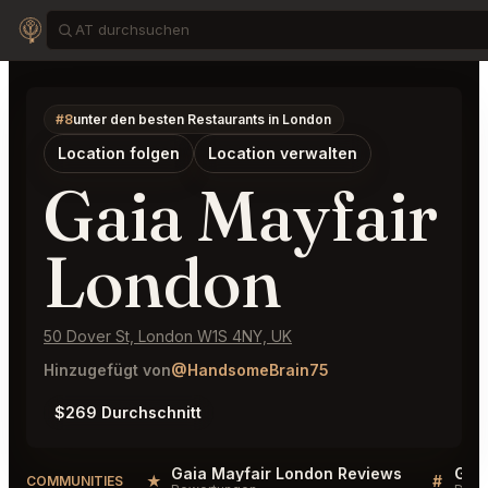
#8
unter den besten Restaurants in London
Location folgen
Location verwalten
Gaia Mayfair
London
50 Dover St, London W1S 4NY, UK
Hinzugefügt von
@HandsomeBrain75
$269 Durchschnitt
Gaia Mayfair London Reviews
Gaia
★
#
COMMUNITIES