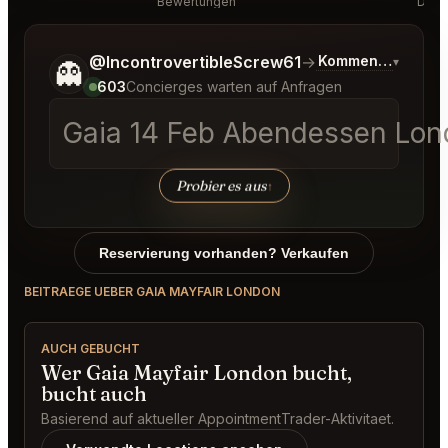
Bewertungen
Disk
Sag mir noch etwas genauer, was du möchtest.
@IncontrovertibleScrew61
→
Kommentar zu den
▾
👻
603
Concierges warten auf Anfragen
Gaia 14 Feb Abendessen Lon
Probier es aus
↑
Reservierung vorhanden? Verkaufen
BEITRAEGE UEBER GAIA MAYFAIR LONDON
AUCH GEBUCHT
Wer Gaia Mayfair London bucht,
bucht auch
Basierend auf aktueller AppointmentTrader-Aktivitaet.