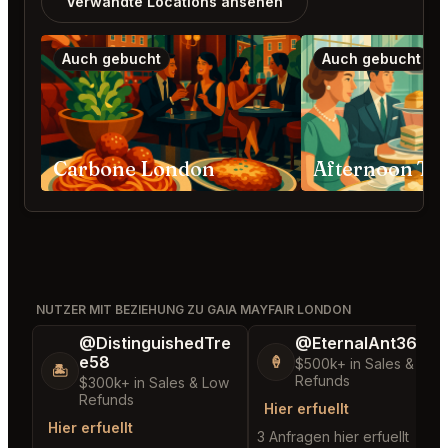
Verwandte Locations ansehen
Auch gebucht
Auch gebucht
Carbone London
NUTZER MIT BEZIEHUNG ZU GAIA MAYFAIR LONDON
@DistinguishedTre
@EternalAnt36
e58
🍦
$500k+ in Sales & Low
🏝️
Refunds
$300k+ in Sales & Low
Refunds
Hier erfuellt
Hier erfuellt
3 Anfragen hier erfuellt