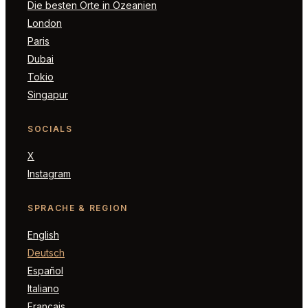
Die besten Orte in Ozeanien
London
Paris
Dubai
Tokio
Singapur
SOCIALS
X
Instagram
SPRACHE & REGION
English
Deutsch
Español
Italiano
Français