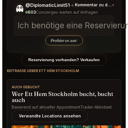
Sag mir noch etwas genauer, was du möchtest.
@DiplomaticLimit51
→
Kommentar zu den neues
▾
👻
603
Concierges warten auf Anfragen
Ich benötige eine Reservier
Probier es aus
↑
Reservierung vorhanden? Verkaufen
BEITRAEGE UEBER ETT HEM STOCKHOLM
AUCH GEBUCHT
Wer Ett Hem Stockholm bucht, bucht
auch
Basierend auf aktueller AppointmentTrader-Aktivitaet.
Verwandte Locations ansehen