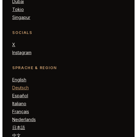
Dubai
Tokio
Singapur
SOCIALS
X
Instagram
SPRACHE & REGION
English
Deutsch
Español
Italiano
Français
Nederlands
日本語
中文