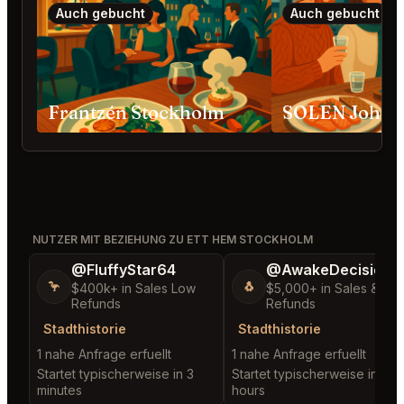
Auch gebucht
Auch gebucht
Frantzén Stockholm
SOLEN Johan
NUTZER MIT BEZIEHUNG ZU ETT HEM STOCKHOLM
@FluffyStar64
@AwakeDecision5
🦩
🐧
$400k+ in Sales Low
$5,000+ in Sales & Lo
Refunds
Refunds
Stadthistorie
Stadthistorie
1 nahe Anfrage erfuellt
1 nahe Anfrage erfuellt
Startet typischerweise in 3
Startet typischerweise in 2
minutes
hours