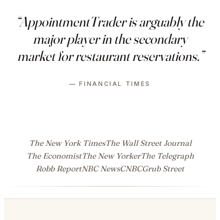
“AppointmentTrader is arguably the
major player in the secondary
market for restaurant reservations.”
— FINANCIAL TIMES
The New York Times
The Wall Street Journal
The Economist
The New Yorker
The Telegraph
Robb Report
NBC News
CNBC
Grub Street