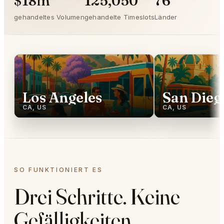
$18m
125,050
76
gehandeltes Volumen
gehandelte Timeslots
Länder
Los Angeles
San Dieg
CA, US
CA, US
SO FUNKTIONIERT ES
Drei Schritte. Keine
Gefälligkeiten.