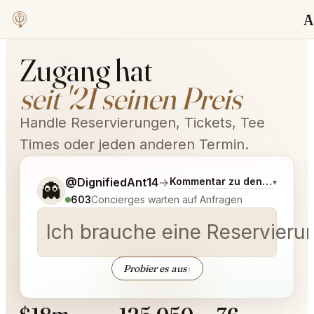
Appointment
Tra
Zugang hat
seit '21 seinen Preis
Handle Reservierungen, Tickets, Tee
Times oder jeden anderen Termin.
Sag mir noch etwas genauer, was du möchtest.
@DignifiedAnt14
→
Kommentar zu den neuesten
▾
👻
603
Concierges warten auf Anfragen
Ich brauche eine Reservier
Probier es aus
↑