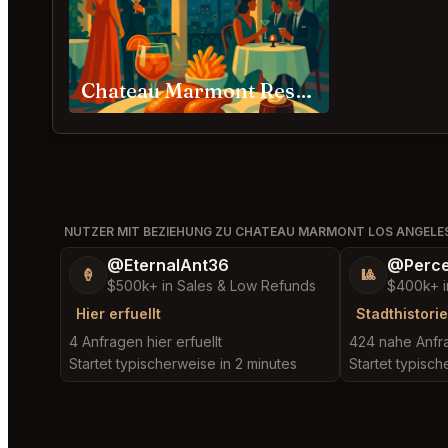
Chateau Marmont Restaurant Los Angeles
NUTZER MIT BEZIEHUNG ZU CHATEAU MARMONT LOS ANGELE
@EternalAnt36
@Perce
🍦
🎱
$500k+ in Sales & Low Refunds
$400k+ i
Hier erfuellt
Stadthistorie
4 Anfragen hier erfuellt
424 nahe Anfra
Startet typischerweise in 2 minutes
Startet typisch