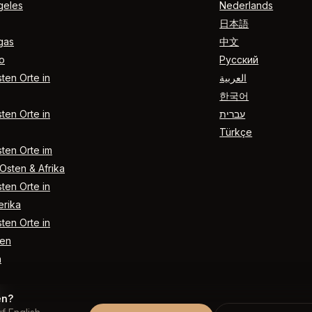
geles
Nederlands
日本語
gas
中文
o
Русский
ten Orte in
العربية
한국어
ten Orte in
עברית
Türkçe
ten Orte im
Osten & Afrika
ten Orte in
rika
ten Orte in
en
n
en?