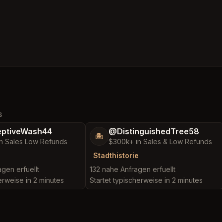
S
ptiveWash44
@DistinguishedTree58
🏝️
n Sales Low Refunds
$300k+ in Sales & Low Refunds
Stadthistorie
gen erfuellt
132 nahe Anfragen erfuellt
erweise in 2 minutes
Startet typischerweise in 2 minutes