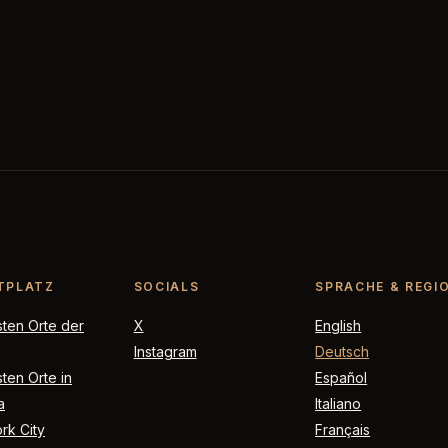
TPLATZ
SOCIALS
SPRACHE & REGI
sten Orte der
X
English
Instagram
Deutsch
ten Orte in
Español
a
Italiano
rk City
Français