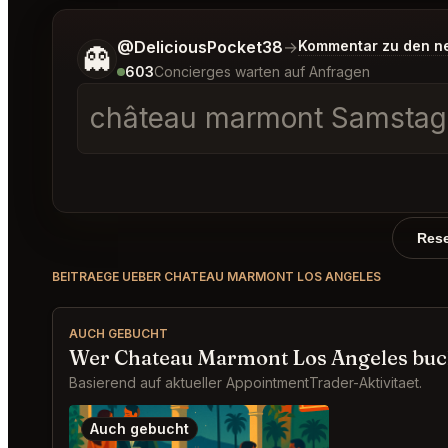
Sag mir noch etwas genauer, was du möchtest.
@DeliciousPocket38
→
Kommentar zu den n
👻
603
Concierges warten auf Anfragen
château marmont Samstag, 
Rese
BEITRAEGE UEBER CHATEAU MARMONT LOS ANGELES
AUCH GEBUCHT
Wer Chateau Marmont Los Angeles buch
Basierend auf aktueller AppointmentTrader-Aktivitaet.
Auch gebucht