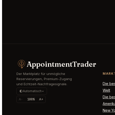
AppointmentTrader
Der Marktplatz für unmögliche
MARK
Reservierungen, Premium-Zugang
Die be
und Echtzeit-Nachfragesignale.
Welt
Automatisch
Die bes
A-
100%
A+
Amerik
New Yo