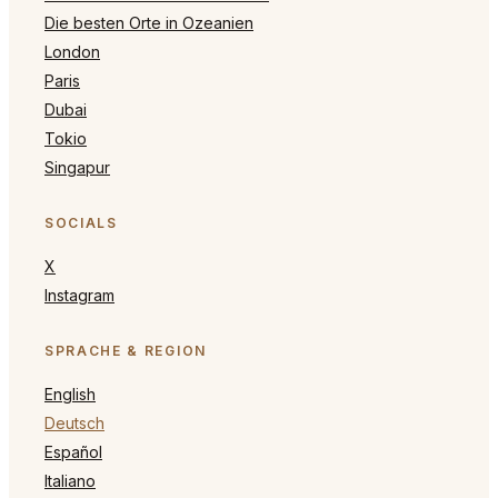
Die besten Orte in Ozeanien
London
Paris
Dubai
Tokio
Singapur
SOCIALS
X
Instagram
SPRACHE & REGION
English
Deutsch
Español
Italiano