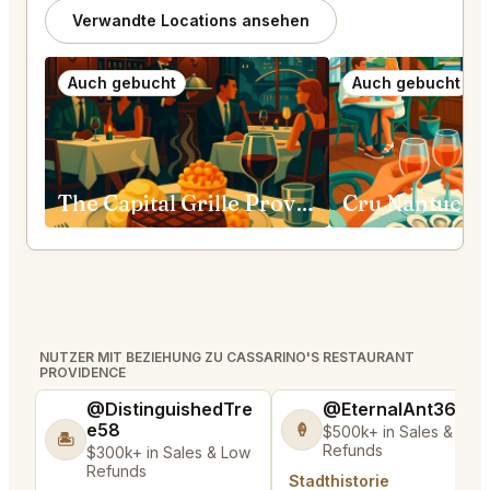
Verwandte Locations ansehen
Auch gebucht
Auch gebucht
The Capital Grille Providence
Cru Nantucke
NUTZER MIT BEZIEHUNG ZU CASSARINO'S RESTAURANT
PROVIDENCE
@DistinguishedTre
@EternalAnt36
e58
🍦
$500k+ in Sales & Low
🏝️
Refunds
$300k+ in Sales & Low
Refunds
Stadthistorie