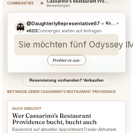
Cassarino's Restaurant Providence Reviews
★
COMMUNITIES
Bewertungen
Sag mir noch etwas genauer, was du möchtest.
@DaughterlyRepresentative67
→
Kommentar z
▾
👻
603
Concierges warten auf Anfragen
Sie möchten fünf Odyssey I
Probier es aus
↑
Reservierung vorhanden? Verkaufen
BEITRAEGE UEBER CASSARINO'S RESTAURANT PROVIDENCE
AUCH GEBUCHT
Wer Cassarino's Restaurant
Providence bucht, bucht auch
Basierend auf aktueller AppointmentTrader-Aktivitaet.