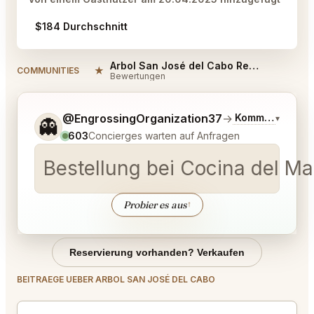
$184 Durchschnitt
Arbol San José del Cabo Reviews
★
COMMUNITIES
Bewertungen
Sag mir noch etwas genauer, was du möchtest.
@EngrossingOrganization37
→
Kommentar zu 
▾
👻
603
Concierges warten auf Anfragen
Bestellung bei Cocina del Ma
Probier es aus
↑
Reservierung vorhanden? Verkaufen
BEITRAEGE UEBER ARBOL SAN JOSÉ DEL CABO